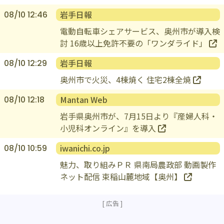
手・奥州市】
岩手日報
08/10 12:46
電動自転車シェアサービス、奥州市が導入検
討 16歳以上免許不要の「ワンダライド」
岩手日報
08/10 12:29
奥州市で火災、4棟焼く 住宅2棟全焼
Mantan Web
08/10 12:18
岩手県奥州市が、7月15日より『産婦人科・
小児科オンライン』を導入
iwanichi.co.jp
08/10 10:59
魅力、取り組みＰＲ 県南局農政部 動画製作
ネット配信 束稲山麓地域【奥州】