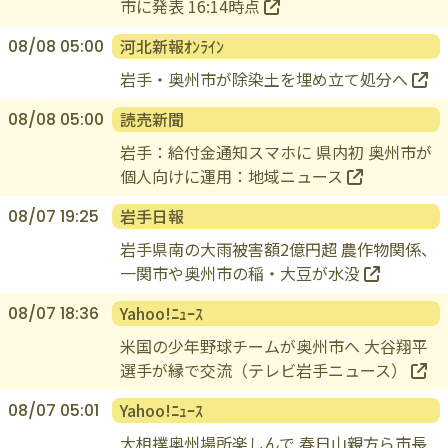
市に発表 16:14時点
河北新報ｵﾝﾗｲﾝ
08/08 05:00
岩手・奥州市が除染土を埋め立て処分へ
読売新聞
08/08 05:00
岩手：給付金通知スマホに 県内初 奥州市が
個人向けに運用：地域ニュース
岩手日報
08/07 19:25
岩手県南の大雨被害額2億円超 農作物関係、
一関市や奥州市の稲・大豆が水没
Yahoo!ﾆｭｰｽ
08/07 18:36
米国の少年野球チームが奥州市へ 大谷翔平
選手が縁で交流（テレビ岩手ニュース）
Yahoo!ﾆｭｰｽ
08/07 05:01