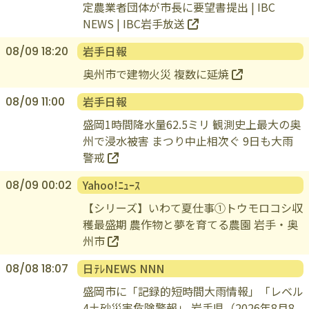
長引く中東情勢の緊迫化を受け 奥州市の認
定農業者団体が市長に要望書提出 | IBC
NEWS | IBC岩手放送
岩手日報
08/09 18:20
奥州市で建物火災 複数に延焼
岩手日報
08/09 11:00
盛岡1時間降水量62.5ミリ 観測史上最大の奥
州で浸水被害 まつり中止相次ぐ 9日も大雨
警戒
Yahoo!ﾆｭｰｽ
08/09 00:02
【シリーズ】いわて夏仕事①トウモロコシ収
穫最盛期 農作物と夢を育てる農園 岩手・奥
州市
日ﾃﾚNEWS NNN
08/08 18:07
盛岡市に「記録的短時間大雨情報」「レベル