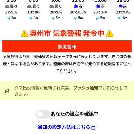
曇り
曇り
曇り
雨
雨
雨
17
0
19
0
20
0
20
100
23
97
23
97
℃
%
℃
%
℃
%
℃
%
℃
%
℃
%
3
4
5
5
5
6
m
m
m
m
m
m
奥州市 気象警報 発令中
暴風警報
気象庁および国土交通省の速報データを元に表示しています。自治体の発
表と異なる場合があります。避難の際は自治体が発令する避難指示に従っ
てください。
クマ出没情報が更新され次第、
プッシュ通知
でお知らせしで
火災情
きます。
ました
このブラウザは
通知機能に対応していません
通知の設定方法は
こちら