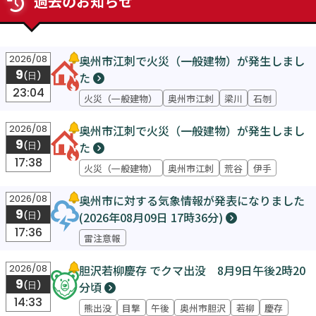
過去のお知らせ
奥州市江刺で火災（一般建物）が発生しまし
2026/08
9
た
(日)
23:04
火災（一般建物）
奥州市江刺
梁川
石刎
奥州市江刺で火災（一般建物）が発生しまし
2026/08
9
た
(日)
17:38
火災（一般建物）
奥州市江刺
荒谷
伊手
奥州市に対する気象情報が発表になりました
2026/08
9
(2026年08月09日 17時36分)
(日)
17:36
雷注意報
胆沢若柳慶存 でクマ出没 8月9日午後2時20
2026/08
9
分頃
(日)
14:33