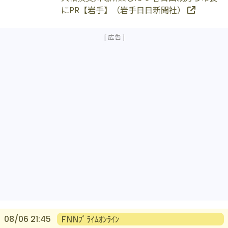
大相撲奥州場所楽しんで 春日山親方ら市長
にPR【岩手】（岩手日日新聞社）
FNNﾌﾟﾗｲﾑｵﾝﾗｲﾝ
08/06 21:45