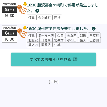
16:30 胆沢郡金ケ崎町で停電が発生しまし
2026/08
8
た。
(土)
16:30
停電
金ケ崎町
西根
16:30 奥州市で停電が発生しました。
2026/08
8
(土)
停電
奥州市水沢
久田
佐倉河
卸町
八反町
16:30
北丑沢
日高西
北栗林
小石田
聖天
土器田
堀ノ内
南丑沢
中城
すべてのお知らせを見る