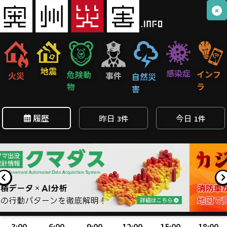
地震
感染症
インフ
危険動
火災
事件
自然災
ラ
物
害
履歴
昨日
今日
3件
1件
3:00
6:00
9:00
12:00
15:00
18:00