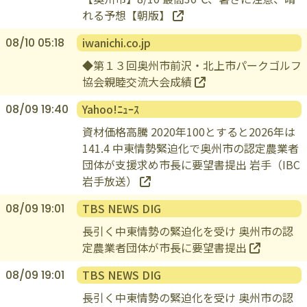
【奥州市】8/10 最高30℃、暑さに注意、晴
れる予想【朝版】
iwanichi.co.jp
08/10 05:18
◆第１３回奥州市前沢・北上市パークゴルフ
協会親睦交流大会成績
Yahoo!ﾆｭｰｽ
08/09 19:40
資材価格高騰 2020年100とすると2026年は
141.4 中東情勢緊迫化で奥州市の認定農業者
団体が支援求め市長に要望書提出 岩手（IBC
岩手放送）
TBS NEWS DIG
08/09 19:01
長引く中東情勢の緊迫化を受け 奥州市の認
定農業者団体が市長に要望書提出
TBS NEWS DIG
08/09 19:01