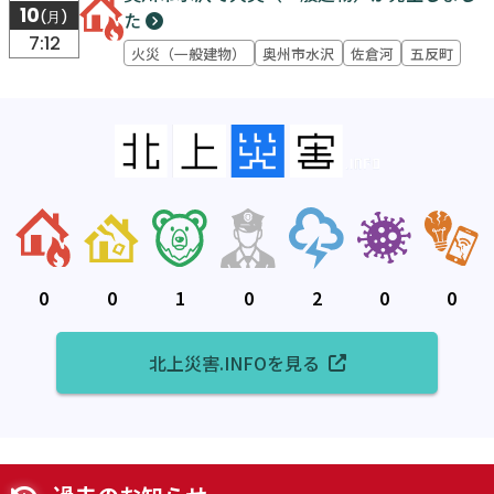
奥州市水沢で火災（一般建物）が発生しまし
2026/08
10
た
(月)
7:12
火災（一般建物）
奥州市水沢
佐倉河
五反町
0
0
1
0
2
0
0
北上災害.INFOを見る