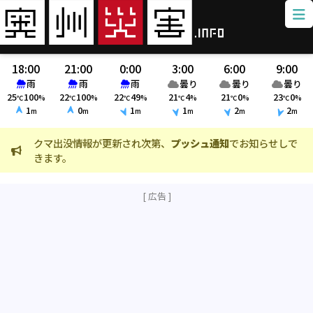
18:00
21:00
0:00
3:00
6:00
9:00
雨
雨
雨
曇り
曇り
曇り
25
100
22
100
22
49
21
4
21
0
23
0
℃
%
℃
%
℃
%
℃
%
℃
%
℃
%
1
0
1
1
2
2
m
m
m
m
m
m
クマ出没情報が更新され次第、
プッシュ通知
でお知らせしで
火
きます。
ま