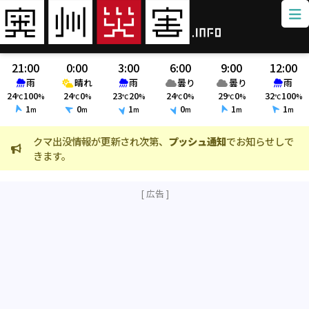
21:00
0:00
3:00
6:00
9:00
12:00
雨
晴れ
雨
曇り
曇り
雨
24
100
24
0
23
20
24
0
29
0
32
100
℃
%
℃
%
℃
%
℃
%
℃
%
℃
%
1
0
1
0
1
1
m
m
m
m
m
m
通知
でお知らせしで
火災情報、クマ出没情報に
近隣施設
が表示される
ました。(800m以内)