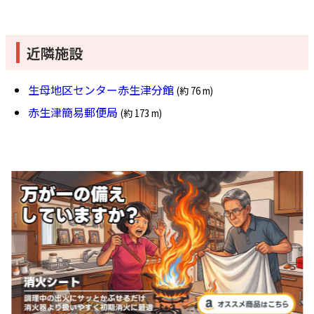
近隣施設
生母地区センター赤生津分館
(約 76 m)
赤生津簡易郵便局
(約 173 m)