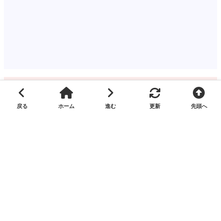
関連するタグ
火災（一般建物）
奥州市前沢
荒谷
生母
2024年
2024年10月
2024年10月16日
コメントを残す
コメント