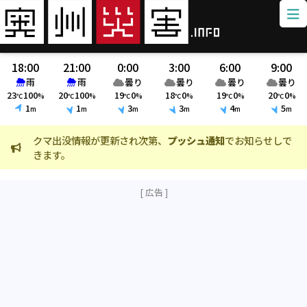
18:00
21:00
0:00
3:00
6:00
9:00
雨
雨
曇り
曇り
曇り
曇り
23
100
20
100
19
0
18
0
19
0
20
0
℃
%
℃
%
℃
%
℃
%
℃
%
℃
%
1
1
3
3
4
5
m
m
m
m
m
m
クマ出没情報が更新され次第、
プッシュ通知
でお知らせしで
火
きます。
ま