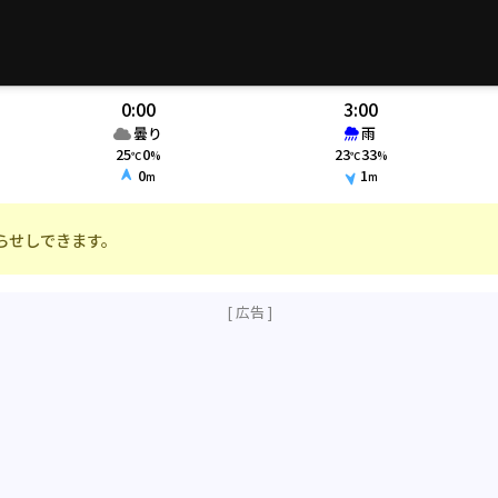
0:00
3:00
曇り
雨
25
0
23
33
℃
%
℃
%
0
1
m
m
らせしできます。