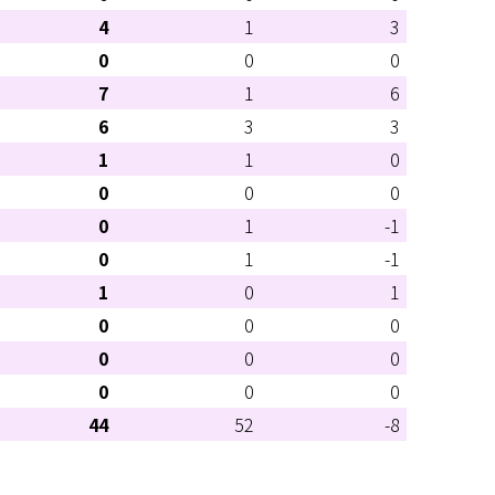
4
1
3
0
0
0
7
1
6
6
3
3
1
1
0
0
0
0
0
1
-1
0
1
-1
1
0
1
0
0
0
0
0
0
0
0
0
44
52
-8