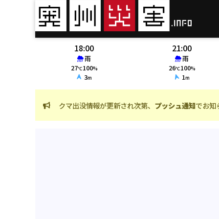
18:00
21:00
雨
雨
27
100
26
100
℃
%
℃
%
3
1
m
m
クマ出没情報が更新され次第、
プッシュ通知
でお知