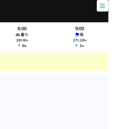
6:00
9:00
曇り
雨
24
6
27
23
℃
%
℃
%
0
1
m
m
火災情報、ク