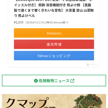
イッスル付き】 熊鈴 消音機能付き 熊よけ鈴 【真鍮
製で遠くまで響くきれいな音色】 大音量 登山 山菜取
り 熊よけベル
¥2,533
（2026/07/12 16:12時点 | Amazon調べ）
Amazon
楽天市場
Yahooショッピング
ポチップ
危険動物ニュース