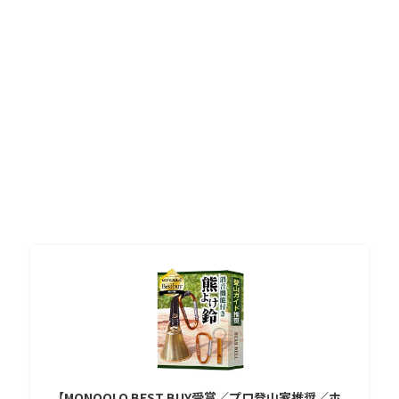
【MONOQLO BEST BUY受賞／プロ登山家推奨／ホ