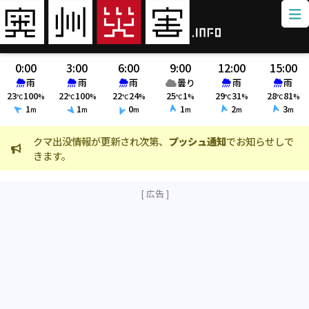
0:00
3:00
6:00
9:00
12:00
15:00
雨
雨
雨
曇り
雨
雨
23
100
22
100
22
24
25
1
29
31
28
81
℃
%
℃
%
℃
%
℃
%
℃
%
℃
%
1
1
0
1
2
3
m
m
m
m
m
m
クマ出没情報が更新され次第、
プッシュ通知
でお知らせしで
火
きます。
ま