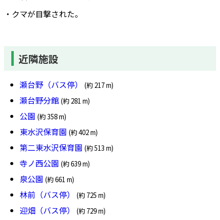
・クマが目撃された。
近隣施設
瀬台野（バス停）
(約 217 m)
瀬台野分館
(約 281 m)
公園
(約 358 m)
東水沢保育園
(約 402 m)
第二東水沢保育園
(約 513 m)
寺ノ西公園
(約 639 m)
泉公園
(約 661 m)
林前（バス停）
(約 725 m)
迎畑（バス停）
(約 729 m)