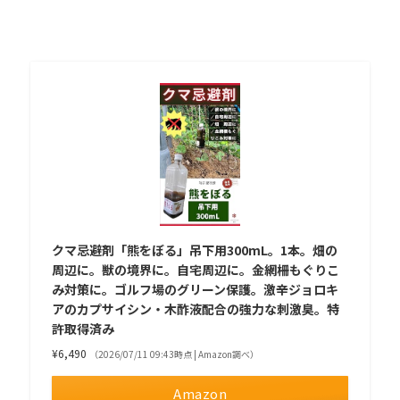
クマ忌避剤「熊をぼる」吊下用300mL。1本。畑の
周辺に。獣の境界に。自宅周辺に。金網柵もぐりこ
み対策に。ゴルフ場のグリーン保護。激辛ジョロキ
アのカプサイシン・木酢液配合の強力な刺激臭。特
許取得済み
¥6,490
（2026/07/11 09:43時点 | Amazon調べ）
Amazon