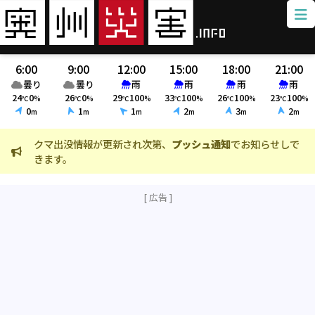
6:00
9:00
12:00
15:00
18:00
21:00
曇り
曇り
雨
雨
雨
雨
24
0
26
0
29
100
33
100
26
100
23
100
℃
%
℃
%
℃
%
℃
%
℃
%
℃
%
0
1
1
2
3
2
m
m
m
m
m
m
クマ出没情報が更新され次第、
プッシュ通知
でお知らせしで
火
きます。
ま