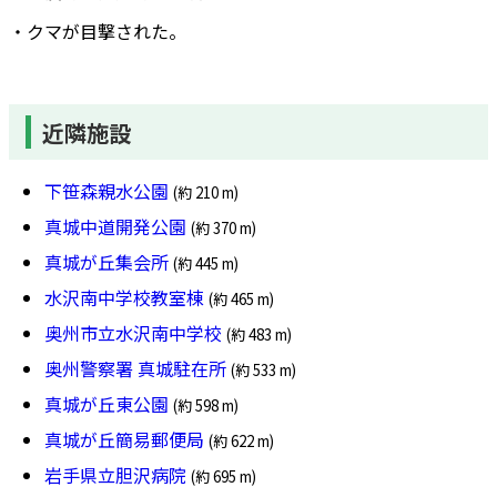
・クマが目撃された。
近隣施設
下笹森親水公園
(約 210 m)
真城中道開発公園
(約 370 m)
真城が丘集会所
(約 445 m)
水沢南中学校教室棟
(約 465 m)
奥州市立水沢南中学校
(約 483 m)
奥州警察署 真城駐在所
(約 533 m)
真城が丘東公園
(約 598 m)
真城が丘簡易郵便局
(約 622 m)
岩手県立胆沢病院
(約 695 m)