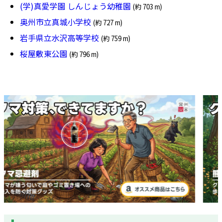
(学)真愛学園 しんじょう幼稚園
(約 703 m)
奥州市立真城小学校
(約 727 m)
岩手県立水沢高等学校
(約 759 m)
桜屋敷東公園
(約 796 m)