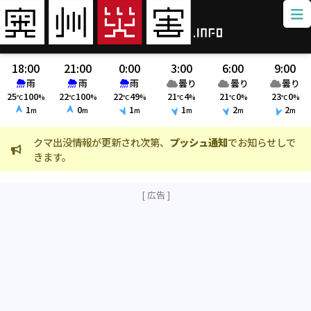
18:00
21:00
0:00
3:00
6:00
9:00
雨
雨
雨
曇り
曇り
曇り
25
100
22
100
22
49
21
4
21
0
23
0
℃
%
℃
%
℃
%
℃
%
℃
%
℃
%
1
0
1
1
2
2
m
m
m
m
m
m
クマ出没情報が更新され次第、
プッシュ通知
でお知らせしで
火
きます。
ま