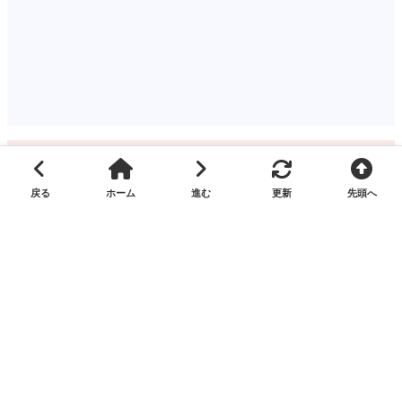
関連するタグ
火災（車両）
奥州市水沢
真城
要害
2025年
2025年10月
2025年10月31日
コメントを残す
コメント