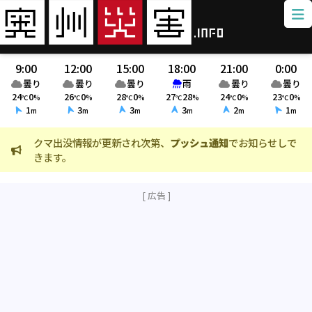
9:00
12:00
15:00
18:00
21:00
0:00
曇り
曇り
曇り
雨
曇り
曇り
24
0
26
0
28
0
27
28
24
0
23
0
℃
%
℃
%
℃
%
℃
%
℃
%
℃
%
1
3
3
3
2
1
m
m
m
m
m
m
クマ出没情報が更新され次第、
プッシュ通知
でお知らせしで
火災情報
きます。
ました。(