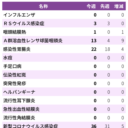
名称
今週
先週
増減
インフルエンザ
0
0
0
ＲＳウイルス感染症
3
3
0
咽頭結膜熱
1
0
1
Ａ群溶血性レンサ球菌咽頭炎
13
4
9
感染性胃腸炎
22
18
4
水痘
0
0
0
手足口病
0
0
0
伝染性紅斑
0
0
0
突発性発疹
0
0
0
ヘルパンギーナ
0
0
0
流行性耳下腺炎
0
0
0
急性出血性結膜炎
0
0
0
流行性角結膜炎
0
0
0
新型コロナウイルス感染症
36
31
5