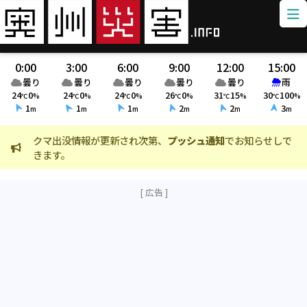
0:00
3:00
6:00
9:00
12:00
15:00
曇り
曇り
曇り
曇り
曇り
雨
24
0
24
0
24
0
26
0
31
15
30
100
℃
%
℃
%
℃
%
℃
%
℃
%
℃
%
1
1
1
2
2
3
m
m
m
m
m
m
クマ出没情報が更新され次第、
プッシュ通知
でお知らせしで
火
きます。
ま