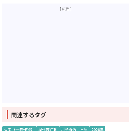
関連するタグ
火災（一般建物）
奥州市江刺
川子野沢
玉里
2026年