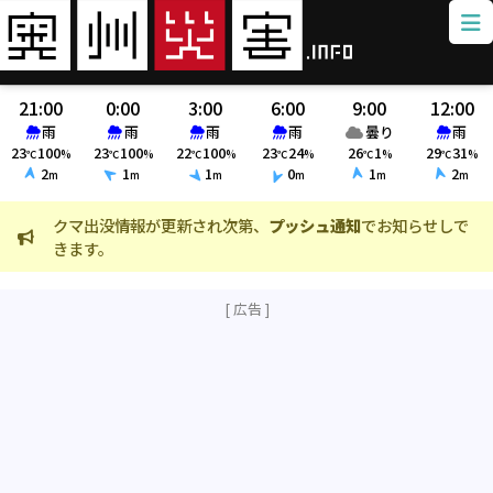
21:00
0:00
3:00
6:00
9:00
12:00
雨
雨
雨
雨
曇り
雨
23
100
23
100
22
100
23
24
26
1
29
31
℃
%
℃
%
℃
%
℃
%
℃
%
℃
%
2
1
1
0
1
2
m
m
m
m
m
m
クマ出没情報が更新され次第、
プッシュ通知
でお知らせしで
火
きます。
ま