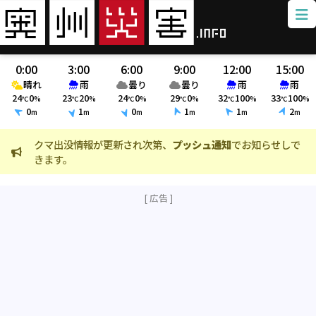
0:00
3:00
6:00
9:00
12:00
15:00
晴れ
雨
曇り
曇り
雨
雨
24
0
23
20
24
0
29
0
32
100
33
100
℃
%
℃
%
℃
%
℃
%
℃
%
℃
%
0
1
0
1
1
2
m
m
m
m
m
m
クマ出没情報が更新され次第、
プッシュ通知
でお知らせしで
火災
きます。
ました