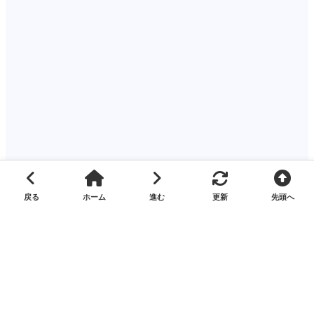
関連するタグ
火災（その他）
奥州市江刺
梁川
日ノ神
2026年
2026年06月
2026年06月11日
コメントを残す