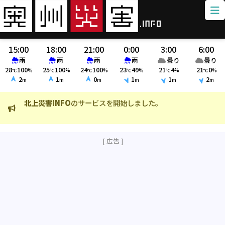
15:00
18:00
21:00
0:00
3:00
6:00
雨
雨
雨
雨
曇り
曇り
28
100
25
100
24
100
23
49
21
4
21
0
℃
%
℃
%
℃
%
℃
%
℃
%
℃
%
2
1
0
1
1
2
m
m
m
m
m
m
になり
北上災害INFO
のサービスを開始しました。
ク
お