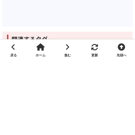
関連するタグ
火災（一般建物）
奥州市水沢
羽田町
下小谷木
2026年
2026年07月
2026年07月03日
コメントを残す
コメント
参考リンク