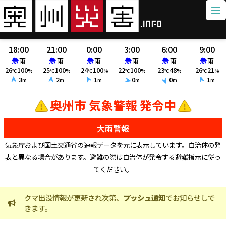
18:00
21:00
0:00
3:00
6:00
9:00
雨
雨
雨
雨
雨
雨
26
100
25
100
24
100
22
100
23
48
26
21
℃
%
℃
%
℃
%
℃
%
℃
%
℃
%
3
2
1
0
0
1
m
m
m
m
m
m
奥州市 気象警報 発令中
大雨警報
気象庁および国土交通省の速報データを元に表示しています。自治体の発
表と異なる場合があります。避難の際は自治体が発令する避難指示に従っ
てください。
クマ出没情報が更新され次第、
プッシュ通知
でお知らせしで
火
きます。
ま