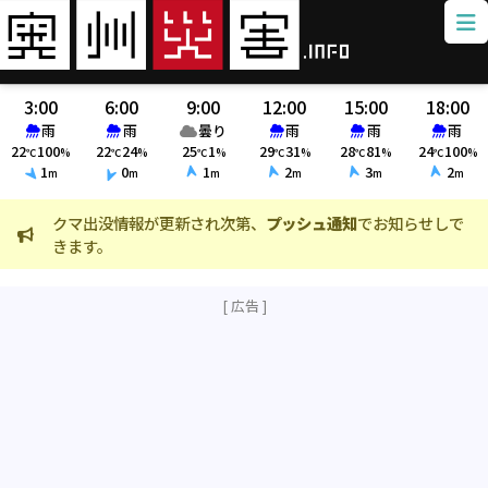
3:00
6:00
9:00
12:00
15:00
18:00
雨
雨
曇り
雨
雨
雨
22
100
22
24
25
1
29
31
28
81
24
100
℃
%
℃
%
℃
%
℃
%
℃
%
℃
%
1
0
1
2
3
2
m
m
m
m
m
m
クマ出没情報が更新され次第、
プッシュ通知
でお知らせしで
火
きます。
ま