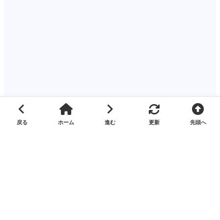
関連するタグ
火災（一般建物）
奥州市水沢
真城
土手根
2023年
2023年10月
2023年10月10日
コメントを残す
コメント