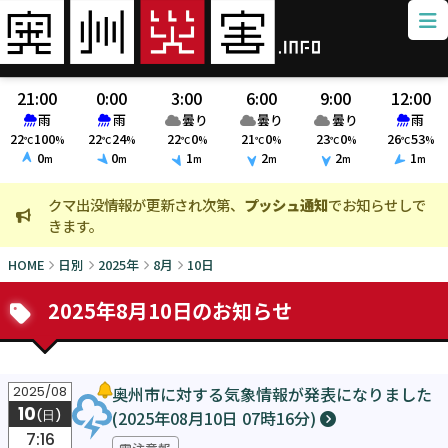
21:00
0:00
3:00
6:00
9:00
12:00
雨
雨
曇り
曇り
曇り
雨
22
100
22
24
22
0
21
0
23
0
26
53
℃
%
℃
%
℃
%
℃
%
℃
%
℃
%
0
0
1
2
2
1
m
m
m
m
m
m
クマ出没情報が更新され次第、
プッシュ通知
でお知らせしで
火
きます。
ま
HOME
日別
2025年
8月
10日
2025年8月10日のお知らせ
奥州市に対する気象情報が発表になりました
2025/08
10
(2025年08月10日 07時16分)
(日)
7:16
雷注意報