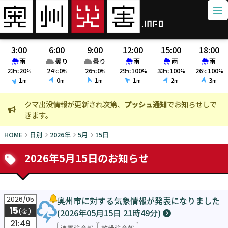
3:00
6:00
9:00
12:00
15:00
18:00
雨
曇り
曇り
雨
雨
雨
23
20
24
0
26
0
29
100
33
100
26
100
℃
%
℃
%
℃
%
℃
%
℃
%
℃
%
1
0
1
1
2
3
m
m
m
m
m
m
クマ出没情報が更新され次第、
プッシュ通知
でお知らせしで
火
きます。
ま
HOME
日別
2026年
5月
15日
2026年5月15日のお知らせ
奥州市に対する気象情報が発表になりました
2026/05
15
(2026年05月15日 21時49分)
(金)
21:49
濃霧注意報
乾燥注意報