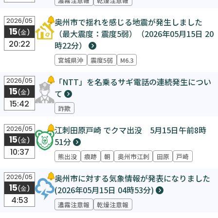
奥州市で揺れを感じる地震が発生しました
2026/05
15
（最大震度：震度5弱）（2026年05月15日 20
(金)
20:22
時22分）
宮城県沖
震度5弱
M6.3
「NTT」を名乗るサギ電話の連続発生につい
2026/05
15
て
(金)
15:42
詐欺
江刺田原戸崎 でクマ出没 5月15日午前8時
2026/05
15
51分
(金)
10:37
熊出没
痕跡
朝
奥州市江刺
田原
戸崎
奥州市に対する気象情報が発表になりました
2026/05
15
(2026年05月15日 04時53分)
(金)
4:53
濃霧注意報
乾燥注意報