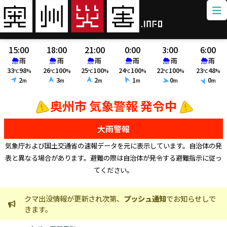
15:00
18:00
21:00
0:00
3:00
6:00
雨
雨
雨
雨
雨
雨
33
98
26
100
25
100
24
100
22
100
23
48
℃
%
℃
%
℃
%
℃
%
℃
%
℃
%
2
3
2
1
0
0
m
m
m
m
m
m
奥州市 気象警報 発令中
大雨警報
気象庁および国土交通省の速報データを元に表示しています。自治体の発
表と異なる場合があります。避難の際は自治体が発令する避難指示に従っ
てください。
クマ出没情報が更新され次第、
プッシュ通知
でお知らせしで
火
きます。
ま