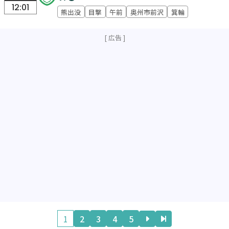
12:01
熊出没
目撃
午前
奥州市前沢
箕輪
1
2
3
4
5