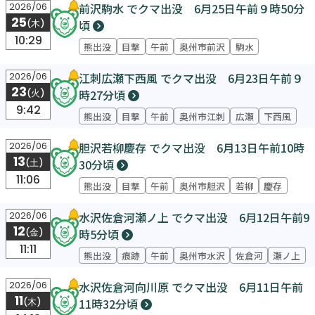
前沢駒水 でクマ出没 6月25日午前９時50分
2026/06
25
頃
(木)
10:29
熊出没
目撃
午前
奥州市前沢
駒水
江刺広瀬下西風 でクマ出没 6月23日午前９
2026/06
23
時27分頃
(火)
9:42
熊出没
目撃
午前
奥州市江刺
広瀬
下西風
胆沢若柳慶存 でクマ出没 6月13日午前10時
2026/06
13
30分頃
(土)
11:06
熊出没
目撃
午前
奥州市胆沢
若柳
慶存
水沢佐倉河瀬ノ上 でクマ出没 6月12日午前9
2026/06
12
時5分頃
(金)
11:11
熊出没
痕跡
午前
奥州市水沢
佐倉河
瀬ノ上
水沢佐倉河向川原 でクマ出没 6月11日午前
2026/06
11
11時32分頃
(木)