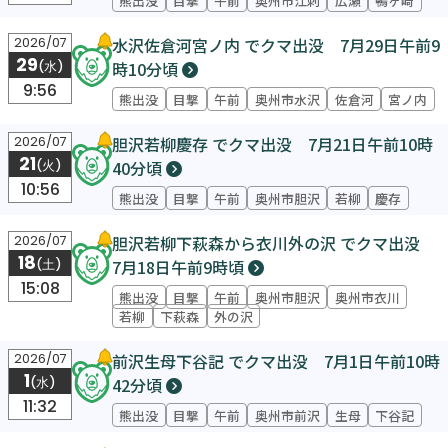
水沢佐倉河宮ノ内 でクマ出没 7月29日午前9
2026/07
29
時10分頃
(水)
9:56
熊出没
目撃
午前
奥州市水沢
佐倉河
宮ノ内
胆沢若柳慶存 でクマ出没 7月21日午前10時
2026/07
21
40分頃
(火)
10:56
熊出没
目撃
午前
奥州市胆沢
若柳
慶存
胆沢若柳下萩森から衣川外の沢 でクマ出没
2026/07
18
7月18日午前9時頃
(土)
15:08
熊出没
目撃
午前
奥州市胆沢
奥州市衣川
若柳
下萩森
外の沢
前沢生母下谷記 でクマ出没 7月1日午前10時
2026/07
1
42分頃
(水)
11:32
熊出没
目撃
午前
奥州市前沢
生母
下谷記