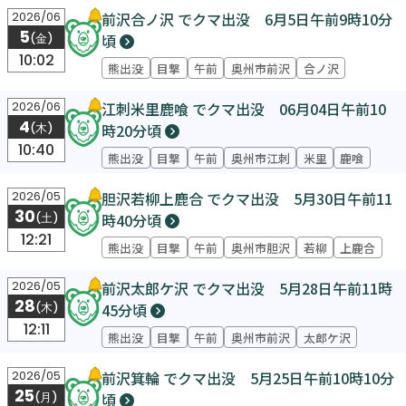
前沢合ノ沢 でクマ出没 6月5日午前9時10分
2026/06
5
頃
(金)
10:02
熊出没
目撃
午前
奥州市前沢
合ノ沢
江刺米里鹿喰 でクマ出没 06月04日午前10
2026/06
4
時20分頃
(木)
10:40
熊出没
目撃
午前
奥州市江刺
米里
鹿喰
胆沢若柳上鹿合 でクマ出没 5月30日午前11
2026/05
30
時40分頃
(土)
12:21
熊出没
目撃
午前
奥州市胆沢
若柳
上鹿合
前沢太郎ケ沢 でクマ出没 5月28日午前11時
2026/05
28
45分頃
(木)
12:11
熊出没
目撃
午前
奥州市前沢
太郎ケ沢
前沢箕輪 でクマ出没 5月25日午前10時10分
2026/05
25
頃
(月)