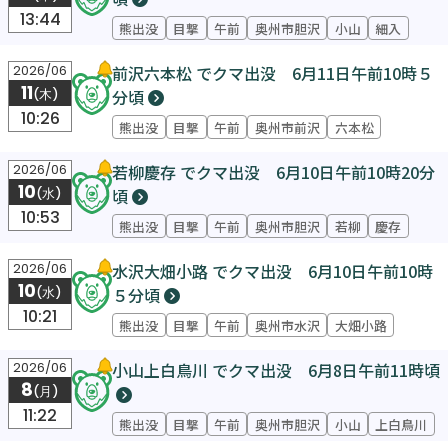
13:44
熊出没
目撃
午前
奥州市胆沢
小山
細入
前沢六本松 でクマ出没 6月11日午前10時５
2026/06
11
分頃
(木)
10:26
熊出没
目撃
午前
奥州市前沢
六本松
若柳慶存 でクマ出没 6月10日午前10時20分
2026/06
10
頃
(水)
10:53
熊出没
目撃
午前
奥州市胆沢
若柳
慶存
水沢大畑小路 でクマ出没 6月10日午前10時
2026/06
10
５分頃
(水)
10:21
熊出没
目撃
午前
奥州市水沢
大畑小路
小山上白鳥川 でクマ出没 6月8日午前11時頃
2026/06
8
(月)
11:22
熊出没
目撃
午前
奥州市胆沢
小山
上白鳥川