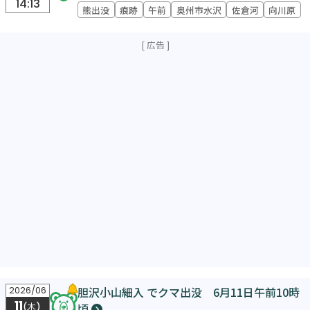
14:13
熊出没
痕跡
午前
奥州市水沢
佐倉河
向川原
胆沢小山細入 でクマ出没 6月11日午前10時
2026/06
11
頃
(木)