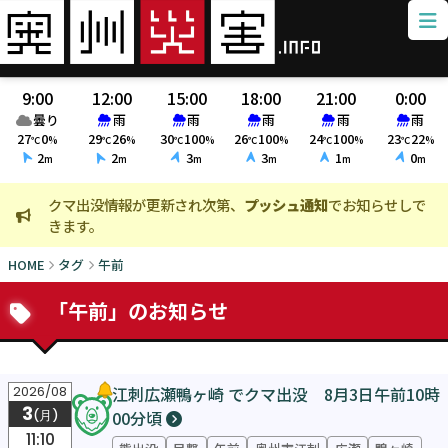
9:00
12:00
15:00
18:00
21:00
0:00
曇り
雨
雨
雨
雨
雨
27
0
29
26
30
100
26
100
24
100
23
22
℃
%
℃
%
℃
%
℃
%
℃
%
℃
%
2
2
3
3
1
0
m
m
m
m
m
m
クマ出没情報が更新され次第、
プッシュ通知
でお知らせしで
火
きます。
ま
HOME
タグ
午前
「午前」のお知らせ
江刺広瀬鴨ヶ崎 でクマ出没 8月3日午前10時
2026/08
3
00分頃
(月)
11:10
熊出没
目撃
午前
奥州市江刺
広瀬
鴨ヶ崎