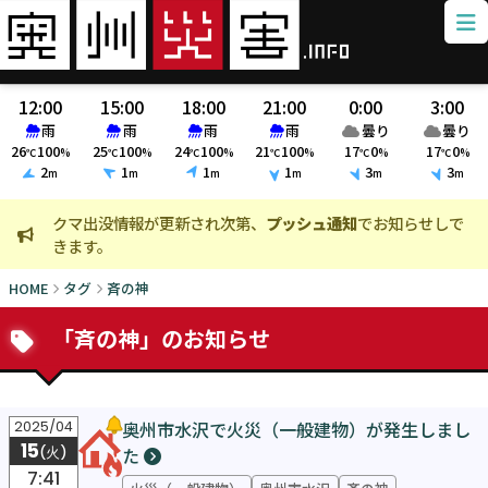
12:00
15:00
18:00
21:00
0:00
3:00
雨
雨
雨
雨
曇り
曇り
26
100
25
100
24
100
21
100
17
0
17
0
℃
%
℃
%
℃
%
℃
%
℃
%
℃
%
2
1
1
1
3
3
m
m
m
m
m
m
クマ出没情報が更新され次第、
プッシュ通知
でお知らせしで
火
きます。
ま
HOME
タグ
斉の神
「斉の神」のお知らせ
奥州市水沢で火災（一般建物）が発生しまし
2025/04
15
た
(火)
7:41
火災（一般建物）
奥州市水沢
斉の神