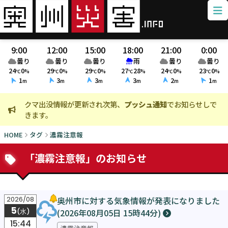
9:00
12:00
15:00
18:00
21:00
0:00
曇り
曇り
曇り
雨
曇り
曇り
24
0
29
0
29
0
27
28
24
0
23
0
℃
%
℃
%
℃
%
℃
%
℃
%
℃
%
1
3
3
3
2
1
m
m
m
m
m
m
クマ出没情報が更新され次第、
プッシュ通知
でお知らせしで
火
きます。
ま
HOME
タグ
濃霧注意報
「濃霧注意報」のお知らせ
奥州市に対する気象情報が発表になりました
2026/08
5
(2026年08月05日 15時44分)
(水)
15:44
濃霧注意報