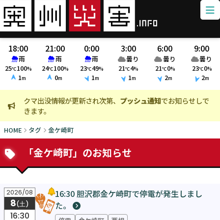
18:00
21:00
0:00
3:00
6:00
9:00
雨
雨
雨
曇り
曇り
曇り
25
100
24
100
23
49
21
4
21
0
23
0
℃
%
℃
%
℃
%
℃
%
℃
%
℃
%
1
0
1
1
2
2
m
m
m
m
m
m
クマ出没情報が更新され次第、
プッシュ通知
でお知らせしで
火
きます。
ま
HOME
タグ
金ケ崎町
「金ケ崎町」のお知らせ
16:30 胆沢郡金ケ崎町で停電が発生しまし
2026/08
8
た。
(土)
16:30
停電
金ケ崎町
西根