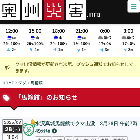
12:00
15:00
18:00
21:00
0:00
3:00
雨
雨
雨
雨
曇り
曇り
26
100
26
100
24
100
19
100
17
0
17
0
℃
%
℃
%
℃
%
℃
%
℃
%
℃
%
2
1
1
1
3
3
m
m
m
m
m
m
クマ出没情報が更新され次第、
プッシュ通知
でお知らせしで
火
きます。
ま
HOME
タグ
馬籠舘
「馬籠舘」のお知らせ
水沢真城馬籠舘でクマ出没 8月28日 午前7時
2025/08
28
49分頃
(木)
11:54
熊出没
目撃
朝
奥州市水沢
真城
馬籠舘