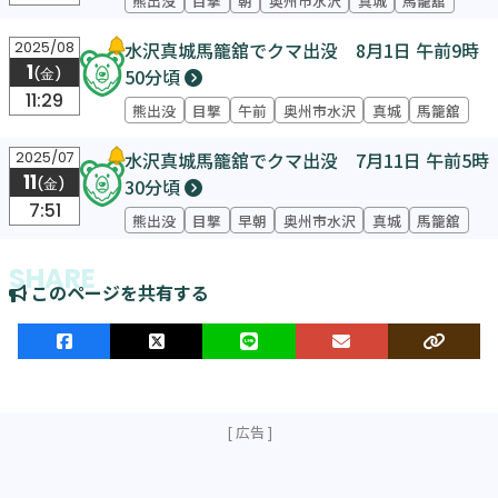
水沢真城馬籠舘でクマ出没 8月1日 午前9時
2025/08
1
50分頃
(金)
11:29
熊出没
目撃
午前
奥州市水沢
真城
馬籠舘
水沢真城馬籠舘でクマ出没 7月11日 午前5時
2025/07
11
30分頃
(金)
7:51
熊出没
目撃
早朝
奥州市水沢
真城
馬籠舘
このページを共有する