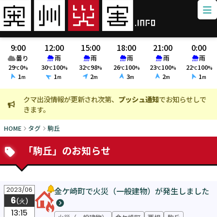
9:00
12:00
15:00
18:00
21:00
0:00
曇り
雨
雨
雨
雨
雨
29
0
30
100
32
98
26
100
23
100
22
100
℃
%
℃
%
℃
%
℃
%
℃
%
℃
%
1
1
2
3
2
1
m
m
m
m
m
m
クマ出没情報が更新され次第、
プッシュ通知
でお知らせしで
火
きます。
ま
HOME
タグ
駒丘
「駒丘」のお知らせ
金ケ崎町で火災（一般建物）が発生しました
2023/06
6
(火)
13:15
火災（一般建物）
金ケ崎町
西根
駒丘