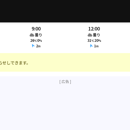
9:00
12:00
曇り
曇り
26
0
31
20
℃
%
℃
%
2
1
m
m
らせしできます。