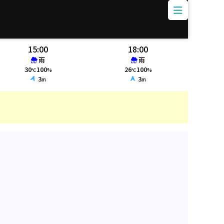
15:00
18:00
雨
雨
30
100
26
100
℃
%
℃
%
3
3
m
m
火災情報、ク