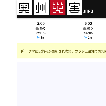
3:00
6:00
曇り
曇り
24
0
24
0
℃
%
℃
%
1
1
m
m
クマ出没情報が更新され次第、
プッシュ通知
でお知