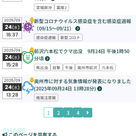
宮城県沖
震度2
新型コロナウイルス感染症を含む感染症週報
2025/09
24
（09/15～09/21）
(水)
16:37
感染症週報
新型コロナ
前沢六本松でクマ出没 9月24日 午後1時50
2025/09
24
分頃
(水)
15:28
熊出没
目撃
午後
奥州市前沢
六本松
奥州市に対する気象情報が発表になりました
2025/09
24
(2025年09月24日 13時28分)
(水)
13:28
強風注意報
1
2
3
4
このページを共有する