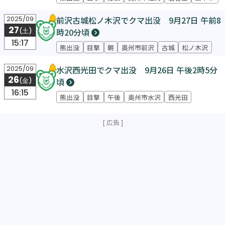
前沢古城松ノ木沢でクマ出没 9月27日 午前8
2025/09
27
時20分頃
(土)
15:17
熊出没
目撃
朝
奥州市前沢
古城
松ノ木沢
水沢西光田でクマ出没 9月26日 午後2時5分
2025/09
26
頃
(金)
16:15
熊出没
目撃
午後
奥州市水沢
西光田