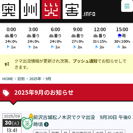
0:00
3:00
6:00
9:00
12:00
15:00
曇り
曇り
曇り
曇り
曇り
雨
24
0
24
0
24
0
27
0
31
15
30
100
℃
%
℃
%
℃
%
℃
%
℃
%
℃
%
1
1
1
2
2
3
m
m
m
m
m
m
クマ出没情報が更新され次第、
プッシュ通知
でお知らせしで
火
きます。
ま
HOME
日別
2025年
9月
2025年9月のお知らせ
前沢古城松ノ木沢でクマ出没 9月30日 午後0
2025/09
30
時頃
(火)
13:41
熊出没
目撃
昼
奥州市前沢
古城
松ノ木沢