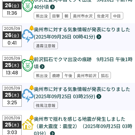
26
40分頃
(金)
11:36
熊出没
目撃
朝
奥州市水沢
佐倉河
中目
奥州市に対する気象情報が発表になりました
2025/09
26
(2025年09月26日 00時41分)
(金)
0:41
濃霧注意報
前沢狐石でクマ出没の痕跡 9月25日 午後1時
2025/09
25
頃
(木)
13:48
熊出没
痕跡
午後
奥州市前沢
狐石
奥州市に対する気象情報が発表になりました
2025/09
25
(2025年09月25日 03時25分)
(木)
3:25
強風注意報
奥州市で揺れを感じる地震が発生しました
2025/09
25
（最大震度：震度2）（2025年09月25日 03時
(木)
3:03
03分）