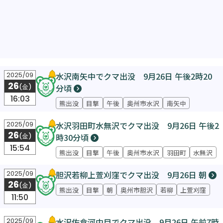
水沢南矢中でクマ出没 9月26日 午後2時20
2025/09
26
分頃
(金)
16:03
熊出没
目撃
午後
奥州市水沢
南矢中
水沢羽田町水無沢でクマ出没 9月26日 午後2
2025/09
26
時30分頃
(金)
15:54
熊出没
目撃
午後
奥州市水沢
羽田町
水無沢
胆沢若柳上萱刈窪でクマ出没 9月26日 朝
2025/09
26
(金)
熊出没
目撃
朝
奥州市胆沢
若柳
上萱刈窪
11:50
水沢佐倉河中目でクマ出没 9月26日 午前7時
2025/09