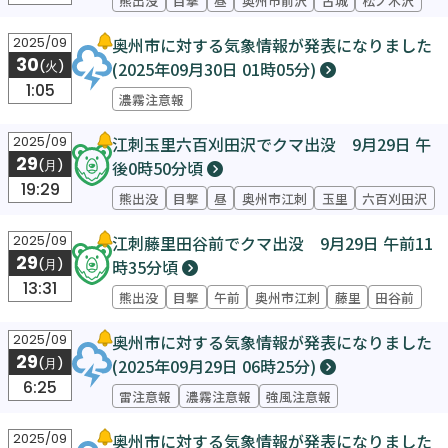
奥州市に対する気象情報が発表になりました
2025/09
30
(2025年09月30日 01時05分)
(火)
1:05
濃霧注意報
江刺玉里六百刈田沢でクマ出没 9月29日 午
2025/09
29
後0時50分頃
(月)
19:29
熊出没
目撃
昼
奥州市江刺
玉里
六百刈田沢
江刺藤里田谷前でクマ出没 9月29日 午前11
2025/09
29
時35分頃
(月)
13:31
熊出没
目撃
午前
奥州市江刺
藤里
田谷前
奥州市に対する気象情報が発表になりました
2025/09
29
(2025年09月29日 06時25分)
(月)
6:25
雷注意報
濃霧注意報
強風注意報
奥州市に対する気象情報が発表になりました
2025/09