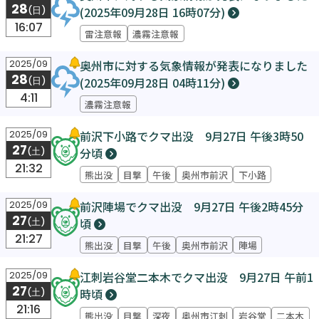
28
(2025年09月28日 16時07分)
(日)
16:07
雷注意報
濃霧注意報
奥州市に対する気象情報が発表になりました
2025/09
28
(2025年09月28日 04時11分)
(日)
4:11
濃霧注意報
前沢下小路でクマ出没 9月27日 午後3時50
2025/09
27
分頃
(土)
21:32
熊出没
目撃
午後
奥州市前沢
下小路
前沢陣場でクマ出没 9月27日 午後2時45分
2025/09
27
頃
(土)
21:27
熊出没
目撃
午後
奥州市前沢
陣場
江刺岩谷堂二本木でクマ出没 9月27日 午前1
2025/09
27
時頃
(土)
21:16
熊出没
目撃
深夜
奥州市江刺
岩谷堂
二本木