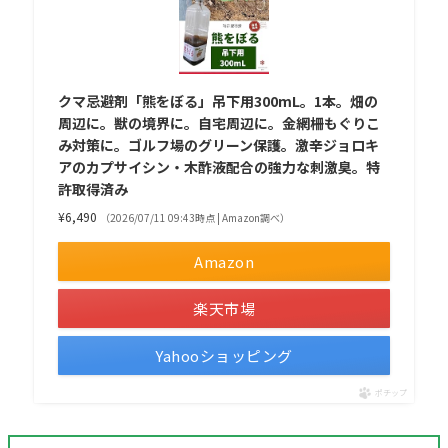
クマ忌避剤「熊をぼる」吊下用300mL。1本。畑の
周辺に。獣の境界に。自宅周辺に。金網柵もぐりこ
み対策に。ゴルフ場のグリーン保護。激辛ジョロキ
アのカプサイシン・木酢液配合の強力な刺激臭。特
許取得済み
¥6,490
（2026/07/11 09:43時点 | Amazon調べ）
Amazon
楽天市場
Yahooショッピング
ポチップ