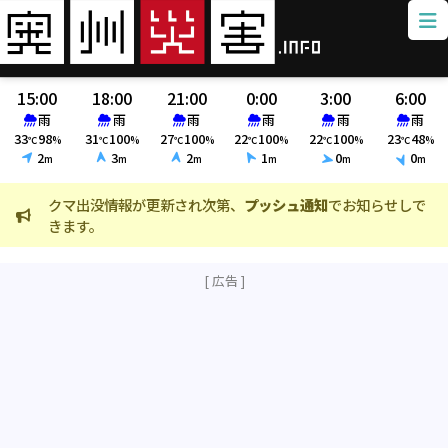
15:00
18:00
21:00
0:00
3:00
6:00
雨
雨
雨
雨
雨
雨
33
98
31
100
27
100
22
100
22
100
23
48
℃
%
℃
%
℃
%
℃
%
℃
%
℃
%
2
3
2
1
0
0
m
m
m
m
m
m
が更新され次第、
プッシュ通知
でお知らせしで
火災情報、クマ出没情
ました。(800m以内)