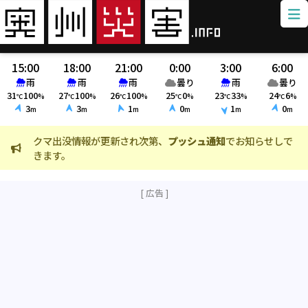
15:00
18:00
21:00
0:00
3:00
6:00
雨
雨
雨
曇り
雨
曇り
31
100
27
100
26
100
25
0
23
33
24
6
℃
%
℃
%
℃
%
℃
%
℃
%
℃
%
3
3
1
0
1
0
m
m
m
m
m
m
クマ出没情報が更新され次第、
プッシュ通知
でお知らせしで
火
きます。
ま