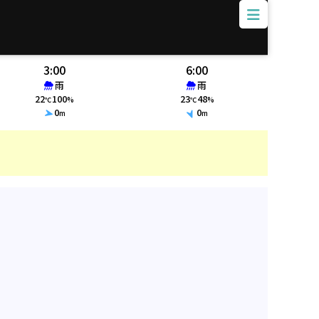
3:00
6:00
雨
雨
22
100
23
48
℃
%
℃
%
0
0
m
m
火災情報、ク