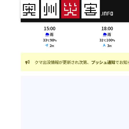
15:00
18:00
雨
雨
33
98
31
100
℃
%
℃
%
2
3
m
m
クマ出没情報が更新され次第、
プッシュ通知
でお知